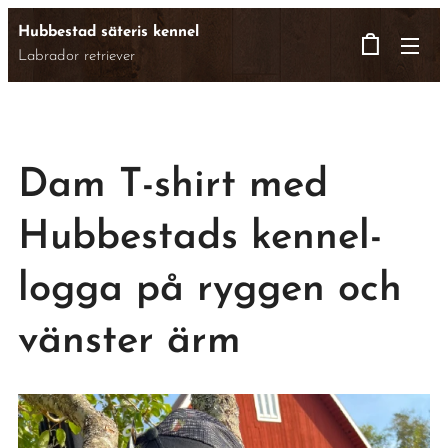
Hubbestad säteris kennel
Labrador retriever
Dam T-shirt med
Hubbestads kennel-
logga på ryggen och
vänster ärm